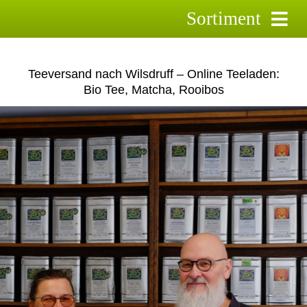
Skip
Sortiment
to
content
Schwarztee
Teeversand nach Wilsdruff – Online Teeladen:
Grüntee
Bio Tee, Matcha, Rooibos
Rooibostee
Kräutertee
Früchtetee
Saison-Tee`s
Aktionstee
Pyramidenbeutel
Zubehör