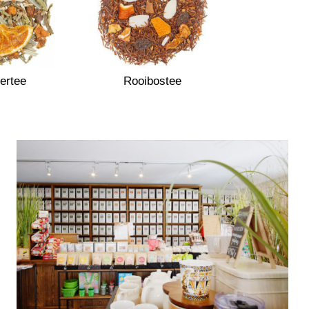
ertee
Rooibostee