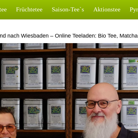
tee
Früchtetee
Saison-Tee`s
Aktionstee
Py
nd nach Wiesbaden – Online Teeladen: Bio Tee, Matcha