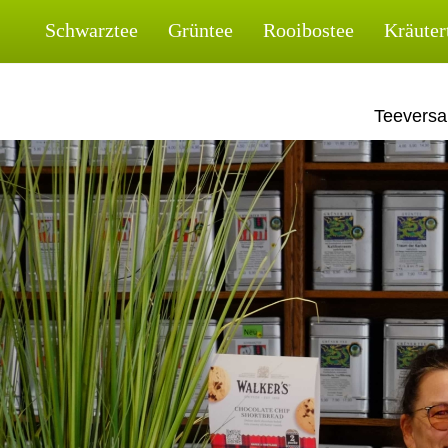
Skip
Schwarztee
Grüntee
Rooibostee
Kräuter
to
content
Teeversa