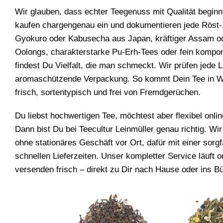
Wir glauben, dass echter Teegenuss mit Qualität beginnt
kaufen chargengenau ein und dokumentieren jede Röst-
Gyokuro oder Kabusecha aus Japan, kräftiger Assam od
Oolongs, charakterstarke Pu-Erh-Tees oder fein kompon
findest Du Vielfalt, die man schmeckt. Wir prüfen jede 
aromaschützende Verpackung. So kommt Dein Tee in Wie
frisch, sortentypisch und frei von Fremdgerüchen.
Du liebst hochwertigen Tee, möchtest aber flexibel onl
Dann bist Du bei Teecultur Leinmüller genau richtig. Wir
ohne stationäres Geschäft vor Ort, dafür mit einer sorg
schnellen Lieferzeiten. Unser kompletter Service läuft 
versenden frisch – direkt zu Dir nach Hause oder ins 