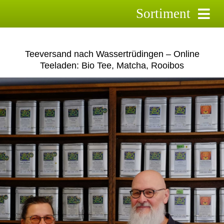
Skip
Sortiment
to
content
Schwarztee
Teeversand nach Wassertrüdingen – Online
Grüntee
Teeladen: Bio Tee, Matcha, Rooibos
Rooibostee
Kräutertee
Früchtetee
Saison-Tee`s
Aktionstee
Pyramidenbeutel
Zubehör