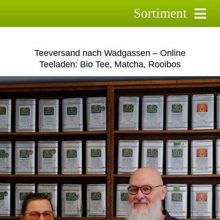
Skip
Sortiment
to
content
Schwarztee
Teeversand nach Wadgassen – Online
Grüntee
Teeladen: Bio Tee, Matcha, Rooibos
Rooibostee
Kräutertee
Früchtetee
Saison-Tee`s
Aktionstee
Pyramidenbeutel
Zubehör