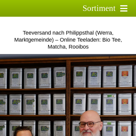
Skip
Sortiment
to
content
Schwarztee
Teeversand nach Philippsthal (Werra,
Grüntee
Marktgemeinde) – Online Teeladen: Bio Tee,
Matcha, Rooibos
Rooibostee
Kräutertee
Früchtetee
Saison-Tee`s
Aktionstee
Pyramidenbeutel
Zubehör