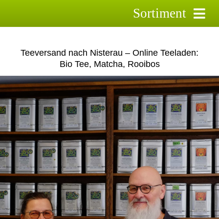
Skip
Sortiment
to
content
Schwarztee
Teeversand nach Nisterau – Online Teeladen:
Grüntee
Bio Tee, Matcha, Rooibos
Rooibostee
Kräutertee
Früchtetee
Saison-Tee`s
Aktionstee
Pyramidenbeutel
Zubehör