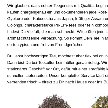
Wir glauben, dass echter Teegenuss mit Qualität beginnt
kaufen chargengenau ein und dokumentieren jede Röst-
Gyokuro oder Kabusecha aus Japan, kräftiger Assam od
Oolongs, charakterstarke Pu-Erh-Tees oder fein kompon
findest Du Vielfalt, die man schmeckt. Wir prüfen jede 
aromaschützende Verpackung. So kommt Dein Tee in Mitte
sortentypisch und frei von Fremdgerüchen.
Du liebst hochwertigen Tee, möchtest aber flexibel onl
Dann bist Du bei Teecultur Leinmüller genau richtig. Wir 
stationäres Geschäft vor Ort, dafür mit einer sorgfältig
schnellen Lieferzeiten. Unser kompletter Service läuft 
versenden frisch – direkt zu Dir nach Hause oder ins Bü