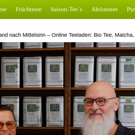
tee
Früchtetee
Saison-Tee`s
Aktionstee
Py
nd nach Mittelsinn – Online Teeladen: Bio Tee, Matcha