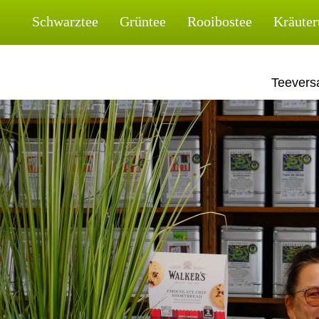
Skip
Schwarztee
Grüntee
Rooibostee
Kräuter
to
content
Teeversa