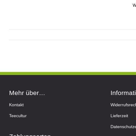
W
Mehr über…
Informat
Kontakt
Widerrufsrec
Teecultur
Lieferzeit
Datenschutze