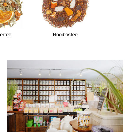
ertee
Rooibostee