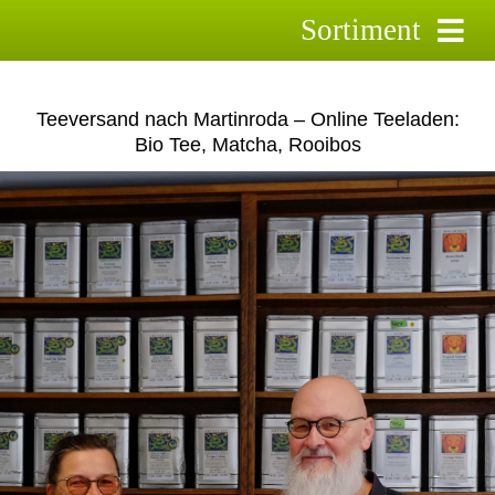
Skip
Sortiment
to
content
Schwarztee
Teeversand nach Martinroda – Online Teeladen:
Grüntee
Bio Tee, Matcha, Rooibos
Rooibostee
Kräutertee
Früchtetee
Saison-Tee`s
Aktionstee
Pyramidenbeutel
Zubehör