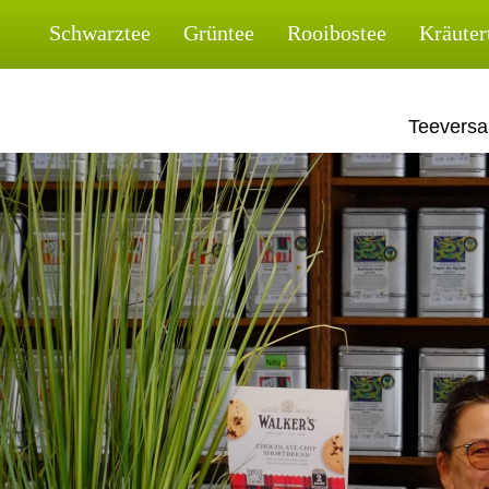
Skip
Schwarztee
Grüntee
Rooibostee
Kräuter
to
content
Teeversa