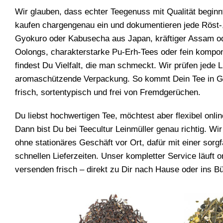
Wir glauben, dass echter Teegenuss mit Qualität beginnt
kaufen chargengenau ein und dokumentieren jede Röst-
Gyokuro oder Kabusecha aus Japan, kräftiger Assam od
Oolongs, charakterstarke Pu-Erh-Tees oder fein kompon
findest Du Vielfalt, die man schmeckt. Wir prüfen jede 
aromaschützende Verpackung. So kommt Dein Tee in Grä
frisch, sortentypisch und frei von Fremdgerüchen.
Du liebst hochwertigen Tee, möchtest aber flexibel onl
Dann bist Du bei Teecultur Leinmüller genau richtig. Wir
ohne stationäres Geschäft vor Ort, dafür mit einer sorg
schnellen Lieferzeiten. Unser kompletter Service läuft 
versenden frisch – direkt zu Dir nach Hause oder ins B