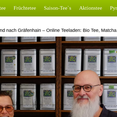
tee
Früchtetee
Saison-Tee`s
Aktionstee
Py
nd nach Gräfenhain – Online Teeladen: Bio Tee, Matcha