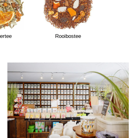
ertee
Rooibostee