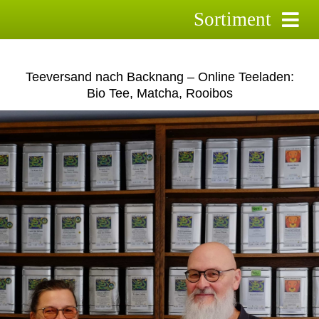
Skip
Sortiment
to
content
Schwarztee
Teeversand nach Backnang – Online Teeladen:
Grüntee
Bio Tee, Matcha, Rooibos
Rooibostee
Kräutertee
Früchtetee
Saison-Tee`s
Aktionstee
Pyramidenbeutel
Zubehör